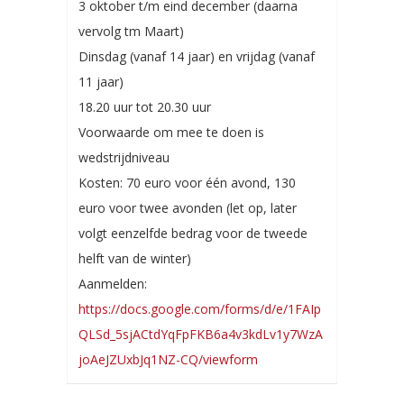
3 oktober t/m eind december (daarna
vervolg tm Maart)
Dinsdag (vanaf 14 jaar) en vrijdag (vanaf
11 jaar)
18.20 uur tot 20.30 uur
Voorwaarde om mee te doen is
wedstrijdniveau
Kosten: 70 euro voor één avond, 130
euro voor twee avonden (let op, later
volgt eenzelfde bedrag voor de tweede
helft van de winter)
Aanmelden:
https://docs.google.com/forms/d/e/1FAIp
QLSd_5sjACtdYqFpFKB6a4v3kdLv1y7WzA
joAeJZUxbJq1NZ-CQ/viewform