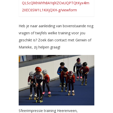
QLScQlKhMYh8AYqlXZOxUQPTQtKyx4lm
2XEC6SW1L1KiXjQXH-g/viewform
Heb je naar aanleiding van bovenstaande nog
vragen of twijfels welke training voor jou
geschikt is? Zoek dan contact met Gerwin of
Marieke, zij helpen graag!
Sfeerimpressie training Heerenveen,