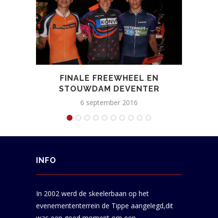
FINALE FREEWHEEL EN
STOUWDAM DEVENTER
SKE
6 september 2016
INFO
In 2002 werd de skeelerbaan op het
evenemententerrein de Tippe aangelegd,dit
was een goed moment om een