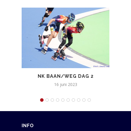
NK BAAN/WEG DAG 2
FI
16 juni 2023
INFO