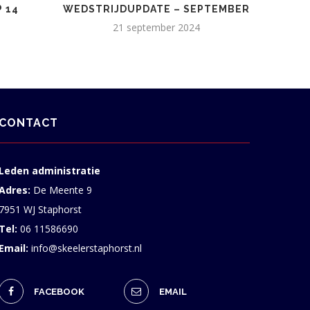
 14
WEDSTRIJDUPDATE – SEPTEMBER
UITSL
21 september 2024
CONTACT
Leden administratie
Adres:
De Meente 9
7951 WJ Staphorst
Tel:
06 11586690
Email:
info@skeelerstaphorst.nl
FACEBOOK
EMAIL