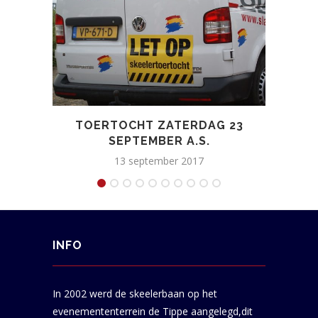
TOERTOCHT ZATERDAG 23
T
SEPTEMBER A.S.
13 september 2017
INFO
In 2002 werd de skeelerbaan op het
evenemententerrein de Tippe aangelegd,dit