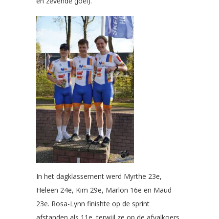
en zevende (Joël).
In het dagklassement werd Myrthe 23e,
Heleen 24e, Kim 29e, Marlon 16e en Maud
23e. Rosa-Lynn finishte op de sprint
afstanden als 11e, terwijl ze op de afvalkoers