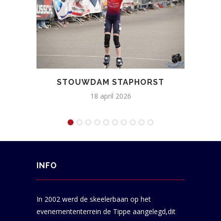
STOUWDAM STAPHORST
NAT
18 april 2026
INFO
In 2002 werd de skeelerbaan op het
evenemententerrein de Tippe aangelegd,dit