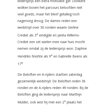
leidersprijs een extra motivatie gaf. Donkere
wolken boven het parcours beloofden niet
veel goeds, maar het bleef gelukkig toch
nagenoeg droog. De dames reden een
wedstrijd over 30 ronden waarin Gerline
e
Crediet als 3
eindigde en Janita Willems-
Crediet een set wielen mee naar huis mocht
nemen omdat zij de leidersprijs won. Daphne
e
Hendriks finishte als 9
en Gabrielle Beens als
e
17
De Beloften en A-rijders startten zaterdag
gezamenlijk wedstrijd. De Beloften reden 36
ronden en de A-rijders reden 49 ronden. Bij de
Beloften ging de leidersprijs naar Marthijn
e
Mulder, ook wist hij met een 2
plaats het