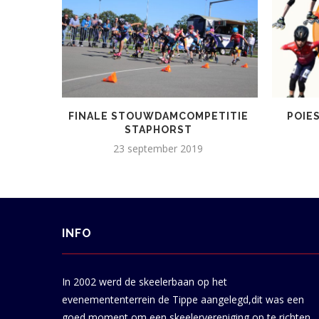
FINALE STOUWDAMCOMPETITIE
POIE
STAPHORST
23 september 2019
INFO
In 2002 werd de skeelerbaan op het
evenemententerrein de Tippe aangelegd,dit was een
goed moment om een skeelervereniging op te richten.