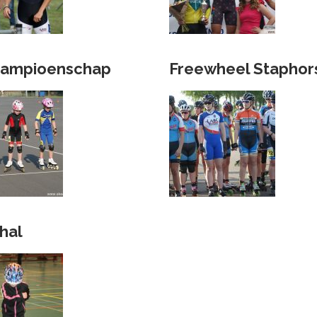
kampioenschap
Freewheel Staphor
hal