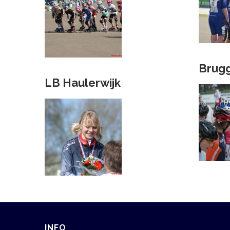
Brug
LB Haulerwijk
INFO