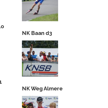
lo
NK Baan d3
1
NK Weg Almere