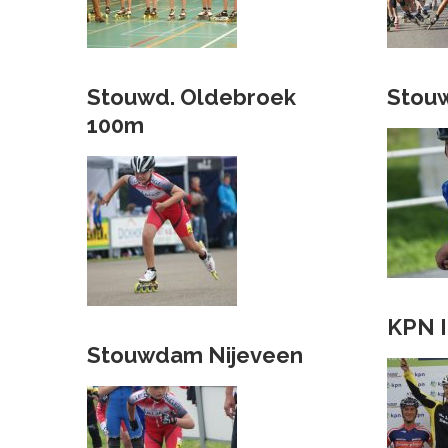
Stouwd. Oldebroek
Stou
100m
KPN I
Stouwdam Nijeveen