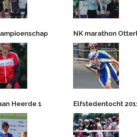
kampioenschap
NK marathon Otter
aan Heerde 1
Elfstedentocht 201