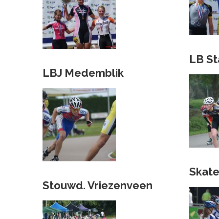
LB St
LBJ Medemblik
Skate
Stouwd. Vriezenveen