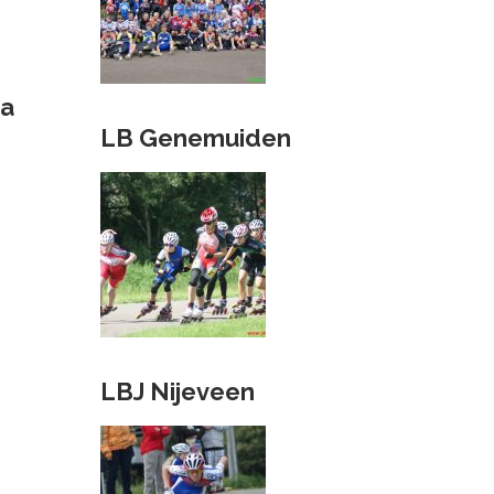
ga
LB Genemuiden
LBJ Nijeveen