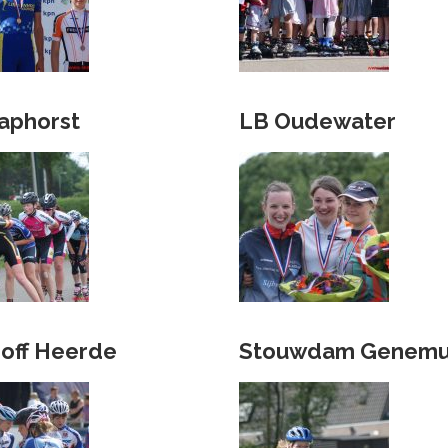
aphorst
LB Oudewater
off Heerde
Stouwdam Genemu