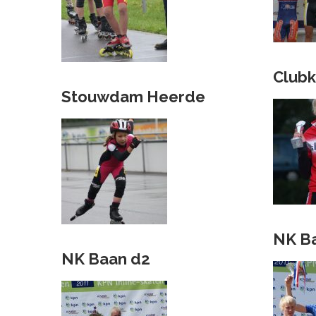
Club
Stouwdam Heerde
NK B
NK Baan d2